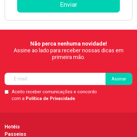
Não perca nenhuma novidade!
Assine ao lado para receber nossas dicas em
primeira mão.
Aceito receber comunicações e concordo
LGPD
com a
Política de Privacidade
*
Hotéis
Passeios