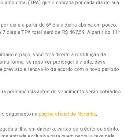
ão ambiental (TPA) que é cobrada por cada dia de sua
r dia e a partir do 6º dia a diária abaixa um pouco.
 7 dias a TPA total será de R$ 467,59. A partir do 11º
mado e pago, você terá direito à restituição da
sma forma, se resolver prolongar a visita,
deve
e previsto e renová-lo de acordo com o novo período
 sua permanência antes do vencimento serão cobrados
 o pagamento na
página oficial de Noronha
.
da à ilha, em dinheiro, cartão de crédito ou débito,
uma entrada exclusiva para quem pagou a taxa pela