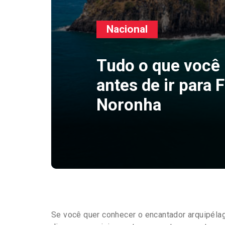
Nacional
Tudo o que você 
antes de ir para
Noronha
Se você quer conhecer o encantador arquipél