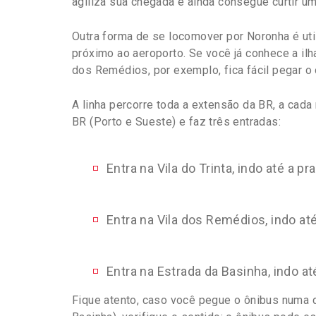
agiliza sua chegada e ainda consegue curtir um
Outra forma de se locomover por Noronha é uti
próximo ao aeroporto. Se você já conhece a ilh
dos Remédios, por exemplo, fica fácil pegar o 
A linha percorre toda a extensão da BR, a cada
BR (Porto e Sueste) e faz três entradas:
Entra na Vila do Trinta, indo até a pr
Entra na Vila dos Remédios, indo até
Entra na Estrada da Basinha, indo at
Fique atento, caso você pegue o ônibus numa d