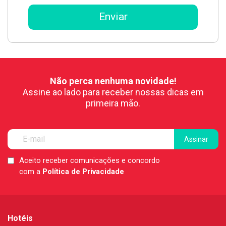
Não perca nenhuma novidade!
Assine ao lado para receber nossas dicas em
primeira mão.
Aceito receber comunicações e concordo
LGPD
com a
Política de Privacidade
*
Hotéis