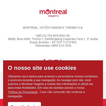
MONTREAL - HOTÉIS VIAGENS E TURISMO S.A.
CNPJ 02.703.809/0001-05.
SMAS, Área 6580, Trecho 1, ParkShopping Corporate Torre 1, 3° andar.
Guará, Brasília – DF, CEP 71219-900
Televendas: 0800 610 2200
Utilizamos seus dados para analisar e personalizar nossos conteúdos
e anúncios durante a sua navegação. Ao navegar pelo site, você
autoriza a Montreal Viagens a coletar tais informações e utilizá-las
para estas finalidades. Em caso de dúvidas acesse a nossa
Politica de Privacidade
. Caso não concorde não continue a
navegação.