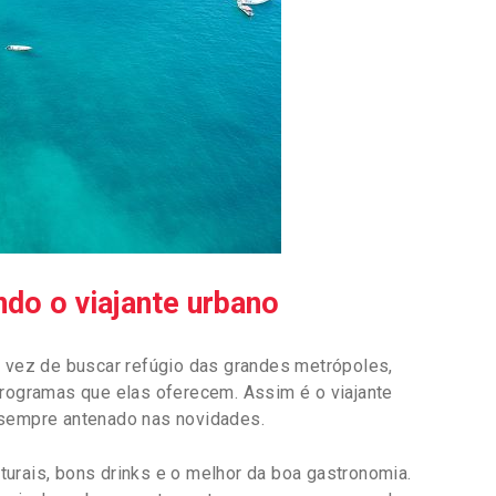
ndo o viajante urbano
m vez de buscar refúgio das grandes metrópoles,
programas que elas oferecem. Assim é o viajante
 sempre antenado nas novidades.
urais, bons drinks e o melhor da boa gastronomia.