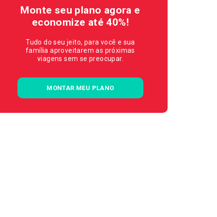
Monte seu plano agora e
economize até 40%!
Tudo do seu jeito, para você e sua
família aproveitarem as próximas
viagens sem se preocupar.
MONTAR MEU PLANO