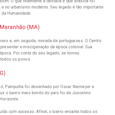
ssim. O que realmente a destaca é que Brasília foi
a e no urbanismo moderno. Seu legado é tão importante
al da Humanidade.
o Maranhão (MA)
eses e, em seguida, morada de portugueses. O Centro
presentar a miscigenação da época colonial. Sua
a época. Por conta do seu legado, se tornou
 todos os povos.
MG)
asil, Pampulha foi desenhado por Oscar Niemeyer e
ir o bairro mais bonito do país foi de Juscelino
Horizonte.
uído com sucesso. Afinal, o bairro encanta todos os