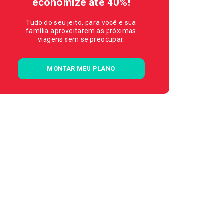
economize até 40%!
Tudo do seu jeito, para você e sua
família aproveitarem as próximas
viagens sem se preocupar.
MONTAR MEU PLANO