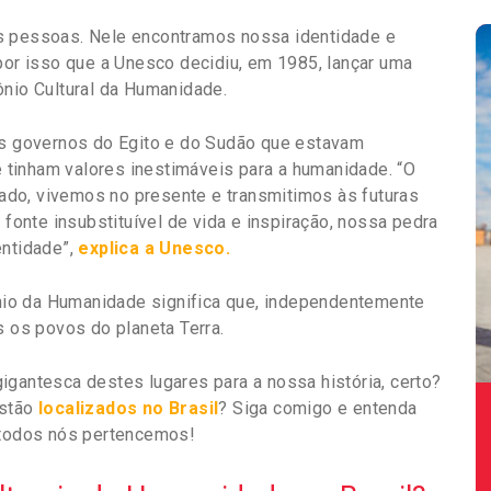
s pessoas. Nele encontramos nossa identidade e
 por isso que a Unesco decidiu, em 1985, lançar uma
ônio Cultural da Humanidade.
dos governos do Egito e do Sudão que estavam
tinham valores inestimáveis para a humanidade. “O
do, vivemos no presente e transmitimos às futuras
 fonte insubstituível de vida e inspiração, nossa pedra
entidade”,
explica a Unesco.
io da Humanidade significa que, independentemente
s os povos do planeta Terra.
igantesca destes lugares para a nossa história, certo?
estão
localizados no Brasil
? Siga comigo e entenda
e todos nós pertencemos!