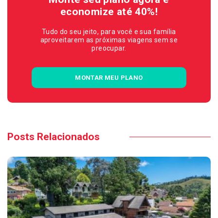
economize até 40%!
Tudo do seu jeito, para você e sua família
aproveitarem as próximas viagens sem se
preocupar.
MONTAR MEU PLANO
Posts Relacionados