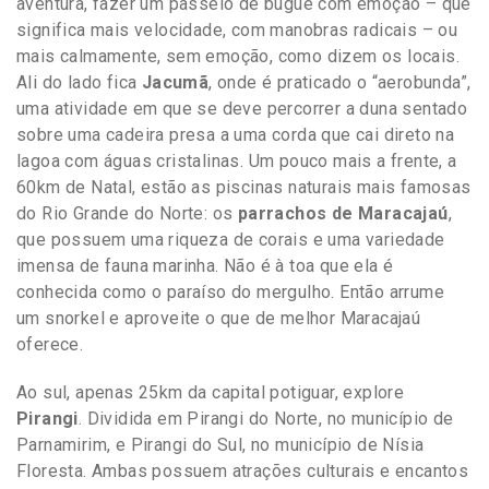
aventura, fazer um passeio de bugue com emoção – que
significa mais velocidade, com manobras radicais – ou
mais calmamente, sem emoção, como dizem os locais.
Ali do lado fica
Jacumã
, onde é praticado o “aerobunda”,
uma atividade em que se deve percorrer a duna sentado
sobre uma cadeira presa a uma corda que cai direto na
lagoa com águas cristalinas. Um pouco mais a frente, a
60km de Natal, estão as piscinas naturais mais famosas
do Rio Grande do Norte: os
parrachos de Maracajaú
,
que possuem uma riqueza de corais e uma variedade
imensa de fauna marinha. Não é à toa que ela é
conhecida como o paraíso do mergulho. Então arrume
um snorkel e aproveite o que de melhor Maracajaú
oferece.
Ao sul, apenas 25km da capital potiguar, explore
Pirangi
. Dividida em Pirangi do Norte, no município de
Parnamirim, e Pirangi do Sul, no município de Nísia
Floresta. Ambas possuem atrações culturais e encantos