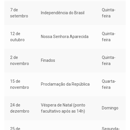
7 de
Quinta-
Independência do Brasil
setembro
feira
12 de
Quinta-
Nossa Senhora Aparecida
outubro
feira
2 de
Quinta-
Finados
novembro
feira
15 de
Quarta-
Proclamação da República
novembro
feira
24 de
Véspera de Natal (ponto
Domingo
dezembro
facultativo após as 14h)
25 de
Segunda-