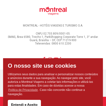
MONTREAL - HOTÉIS VIAGENS E TURISMO S.A.
CNPJ 02.703.809/0001-05.
SMAS, Área 6580, Trecho 1, ParkShopping Corporate Torre 1, 3° andar.
Guará, Brasília – DF, CEP 71219-900
Televendas: 0800 610 2200
Utilizamos seus dados para analisar e personalizar nossos conteúdos
e anúncios durante a sua navegação. Ao navegar pelo site, você
autoriza a Montreal Viagens a coletar tais informações e utilizá-las
para estas finalidades. Em caso de dúvidas acesse a nossa
Politica de Privacidade
. Caso não concorde não continue a
navegação.
Entendi e Aceito
Copyright - Todos os direitos reservados - Montreal Viagens - 2026