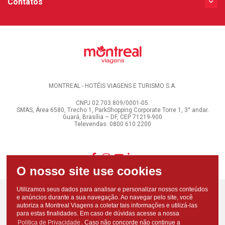
Contatos
MONTREAL - HOTÉIS VIAGENS E TURISMO S.A.
CNPJ 02.703.809/0001-05.
SMAS, Área 6580, Trecho 1, ParkShopping Corporate Torre 1, 3° andar.
Guará, Brasília – DF, CEP 71219-900
Televendas: 0800 610 2200
Utilizamos seus dados para analisar e personalizar nossos conteúdos
e anúncios durante a sua navegação. Ao navegar pelo site, você
autoriza a Montreal Viagens a coletar tais informações e utilizá-las
para estas finalidades. Em caso de dúvidas acesse a nossa
Politica de Privacidade
. Caso não concorde não continue a