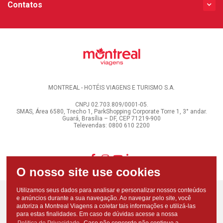
Contatos
MONTREAL - HOTÉIS VIAGENS E TURISMO S.A.
CNPJ 02.703.809/0001-05.
SMAS, Área 6580, Trecho 1, ParkShopping Corporate Torre 1, 3° andar.
Guará, Brasília – DF, CEP 71219-900
Televendas: 0800 610 2200
Utilizamos seus dados para analisar e personalizar nossos conteúdos
e anúncios durante a sua navegação. Ao navegar pelo site, você
autoriza a Montreal Viagens a coletar tais informações e utilizá-las
para estas finalidades. Em caso de dúvidas acesse a nossa
Politica de Privacidade
. Caso não concorde não continue a