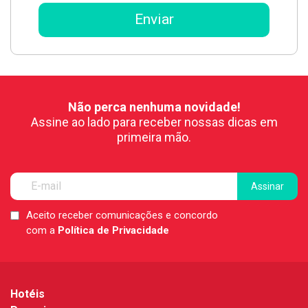
Não perca nenhuma novidade!
Assine ao lado para receber nossas dicas em
primeira mão.
Aceito receber comunicações e concordo
LGPD
com a
Política de Privacidade
*
Hotéis