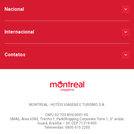
Nacional
Internacional
Contatos
MONTREAL - HOTÉIS VIAGENS E TURISMO S.A.
CNPJ 02.703.809/0001-05.
SMAS, Área 6580, Trecho 1, ParkShopping Corporate Torre 1, 3° andar.
Guará, Brasília – DF, CEP 71219-900
Televendas: 0800 610 2200