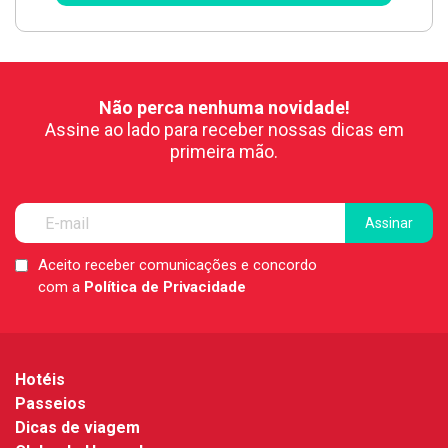
Não perca nenhuma novidade!
Assine ao lado para receber nossas dicas em
primeira mão.
Aceito receber comunicações e concordo
LGPD
com a
Política de Privacidade
*
Hotéis
Passeios
Dicas de viagem