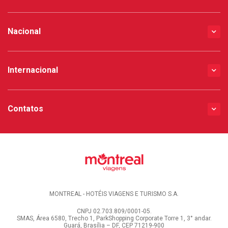
Nacional
Internacional
Contatos
MONTREAL - HOTÉIS VIAGENS E TURISMO S.A.
CNPJ 02.703.809/0001-05.
SMAS, Área 6580, Trecho 1, ParkShopping Corporate Torre 1, 3° andar.
Guará, Brasília – DF, CEP 71219-900