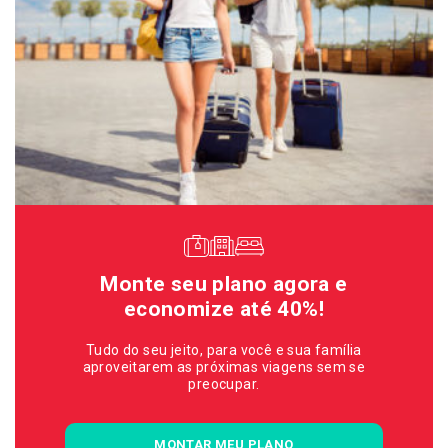
Monte seu plano agora e
economize até 40%!
Tudo do seu jeito, para você e sua família
aproveitarem as próximas viagens sem se
preocupar.
MONTAR MEU PLANO