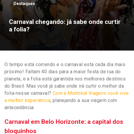
Destaques
Carnaval chegando: já sabe onde curtir
a folia?
O tempo está correndo e o carnaval está cada dia mais
próximo! Faltam 40 dias para a maior festa de rua do
planeta, e a folia está garantida nos melhores destinos
do Brasil. Mas você já sabe onde irá curtir o melhor da
folia nesse carnaval?
Com a Montreal Viagens você vive
a melhor experiência
, planejando a sua viagem com
antecedência.
Carnaval em Belo Horizonte: a capital dos
bloquinhos