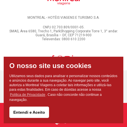
MONTREAL - HOTÉIS VIAGENS E TURISMO S.A.
CNPJ 02.703.809/0001-05.
SMAS, Área 6580, Trecho 1, ParkShopping Corporate Torre 1, 3° andar.
Guará, Brasília – DF, CEP 71219-900
Televendas: 0800 610 2200
Utilizamos seus dados para analisar e personalizar nossos conteúdos
e anúncios durante a sua navegação. Ao navegar pelo site, você
autoriza a Montreal Viagens a coletar tais informações e utilizá-las
para estas finalidades. Em caso de dúvidas acesse a nossa
Politica de Privacidade
. Caso não concorde não continue a
navegação.
Entendi e Aceito
Copyright - Todos os direitos reservados - Montreal Viagens - 2026
Desenvolvido por: