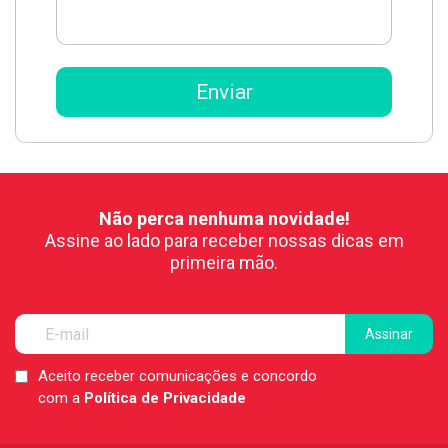
Não perca nenhuma novidade!
Assine ao lado para receber nossas dicas em
primeira mão.
Aceito receber comunicações e concordo
LGPD
com a
Política de Privacidade
*